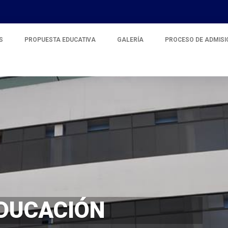
S
PROPUESTA EDUCATIVA
GALERÍA
PROCESO DE ADMISI
D
U
C
A
C
I
Ó
N