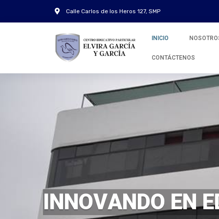
Calle Carlos de los Heros 127, SMP
INICIO
NOSOTRO
CONTÁCTENOS
I
N
N
O
V
A
N
D
O
E
N
E