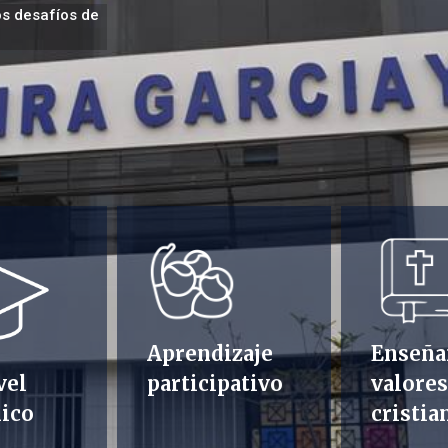
os desafíos de
Aprendizaje
Enseña
vel
participativo
valores
ico
cristia