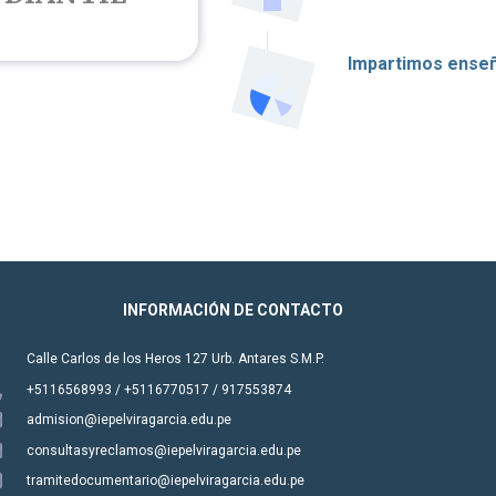
Impartimos enseñ
INFORMACIÓN DE CONTACTO
Calle Carlos de los Heros 127 Urb. Antares S.M.P.
+5116568993 / +5116770517 / 917553874
admision@iepelviragarcia.edu.pe
consultasyreclamos@iepelviragarcia.edu.pe
tramitedocumentario@iepelviragarcia.edu.pe